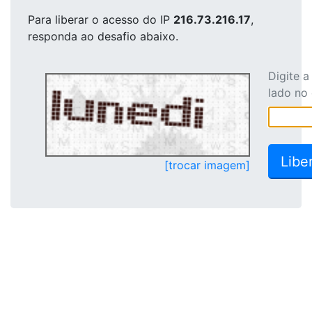
Para liberar o acesso
do IP
216.73.216.17
,
responda ao desafio abaixo.
Digite 
lado no
[trocar imagem]