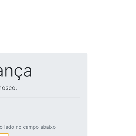
ança
nosco.
ao lado no campo abaixo