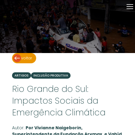
Home
A Arymax
Atuação
Inclusão Produtiva
Conhecimento
voltar
ARTIGOS
INCLUSÃO PRODUTIVA
Rio Grande do Sul:
Impactos Sociais da
Emergência Climática
Autor:
Por Vivianne Naigeborin,
Superintendente da Fundação Arymax, e Vahíd