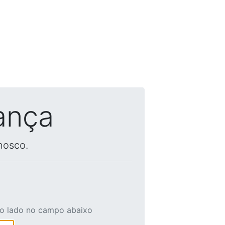
ança
nosco.
ao lado no campo abaixo