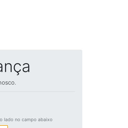
ança
nosco.
ao lado no campo abaixo