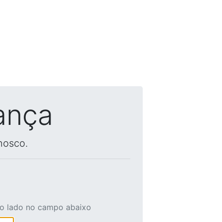
ança
nosco.
ao lado no campo abaixo