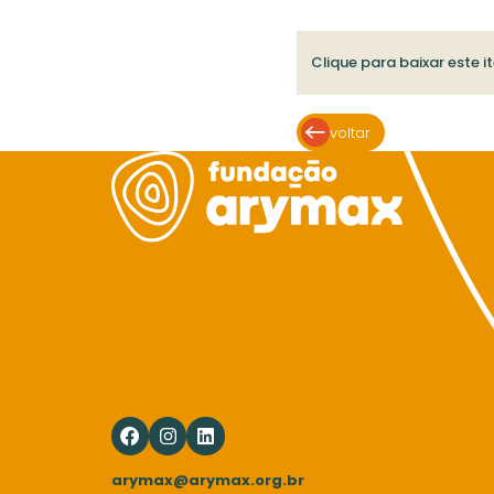
Clique para baixar este i
voltar
arymax@arymax.org.br