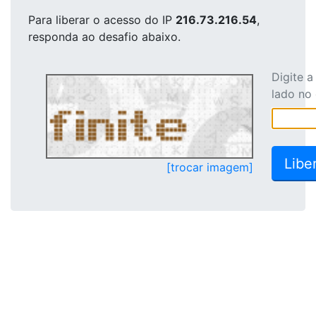
Para liberar o acesso
do IP
216.73.216.54
,
responda ao desafio abaixo.
Digite 
lado no
[trocar imagem]