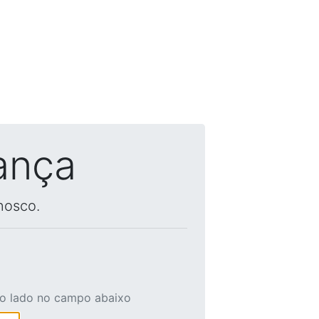
ança
nosco.
ao lado no campo abaixo