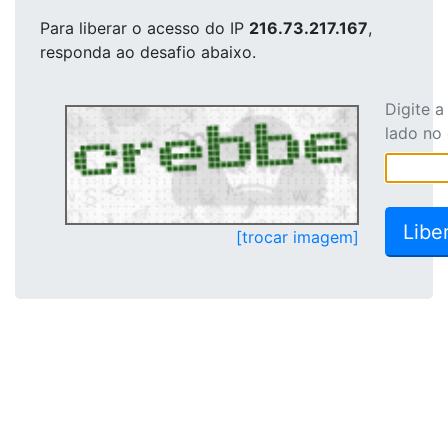
Para liberar o acesso
do IP
216.73.217.167
,
responda ao desafio abaixo.
Digite 
lado no
[trocar imagem]